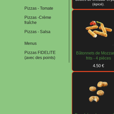
(épicé).
Pizzas - Tomate
Pizzas -Crème
fraîche
Pizzas - Salsa
Menus
Pizzas FIDELITE
Bâtonnets de Mozzar
(avec des points)
frits - 4 pièces
4.50 €