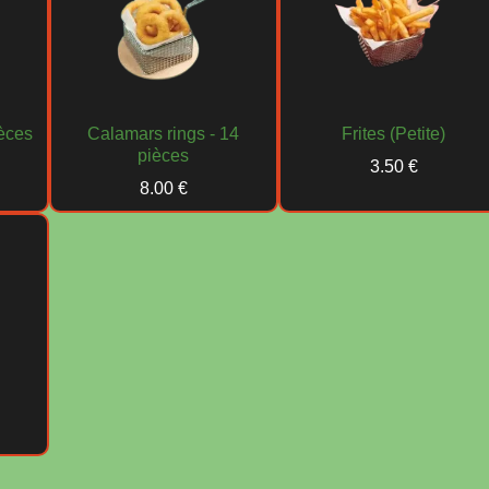
ièces
Calamars rings - 14
Frites (Petite)
pièces
3.50 €
8.00 €