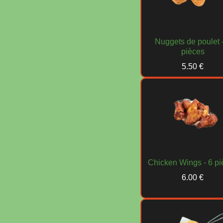
Nuggets de poulet 
pièces
5.50 €
Chicken Wings - 6 pi
6.00 €