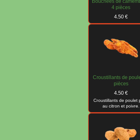
Bouchées de camembe
4 pièces
4.50 €
Croustillants de poule
pièces
4.50 €
Croustillants de poulet
au citron et poivre.