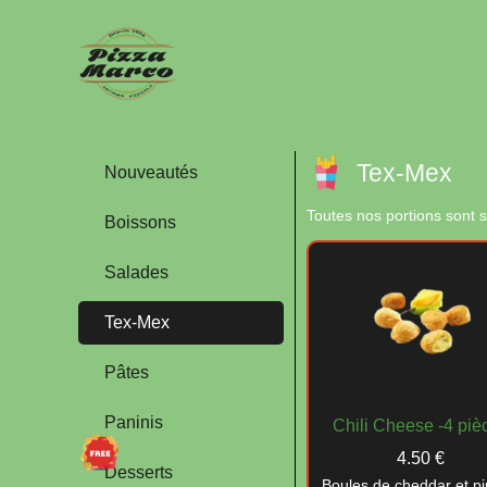
Tex-Mex
Nouveautés
Toutes nos portions sont 
Boissons
Salades
Tex-Mex
Pâtes
Paninis
Chili Cheese -4 piè
4.50 €
Desserts
Boules de cheddar et p