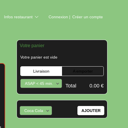
Infos restaurant
Connexion
Créer un compte
Votre panier
Votre panier est vide
Livraison
A emporter
ASAP < 45 min.
Total
0.00 €
IMANCHE
h45 à 22h
i et le samedi soir)
Coca Cola
AJOUTER
s
I et le LUNDI
.
t