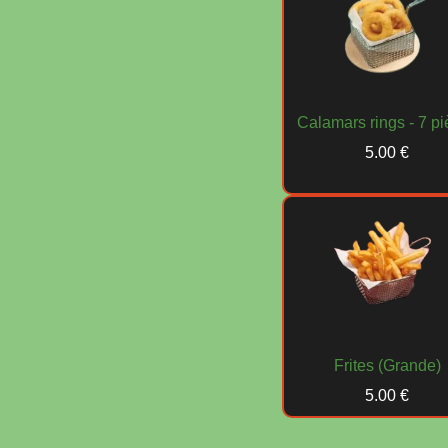
Calamars rings - 7 p
5.00 €
Frites (Grande)
5.00 €