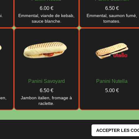
6.00 €
6.50 €
i.
Emmental, viande de kebab,
Emmental, saumon fumé,
sauce blanche.
tomates.
Panini Savoyard
Panini Nutella
6.50 €
5.00 €
ien,
Jambon italien, fromage à
raclette.
ACCEPTER LES CO
Application mobile
Conditions générale