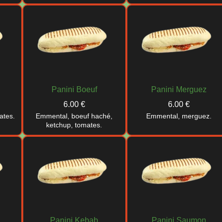
Panini Boeuf
Panini Merguez
6.00 €
6.00 €
ates.
Emmental, boeuf haché,
Emmental, merguez.
ketchup, tomates.
i
Panini Kebab
Panini Saumon