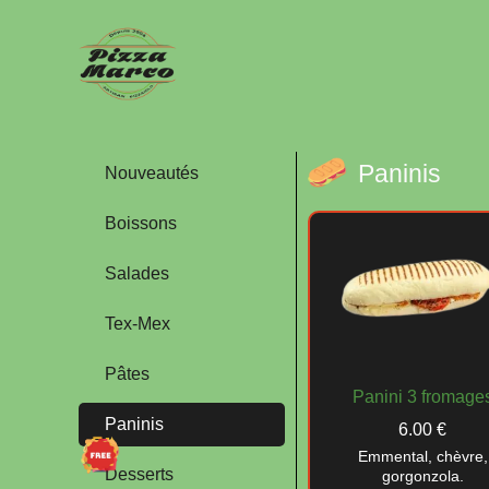
Paninis
Nouveautés
Boissons
Salades
Tex-Mex
Pâtes
Panini 3 fromage
Paninis
6.00 €
Emmental, chèvre,
Desserts
gorgonzola.