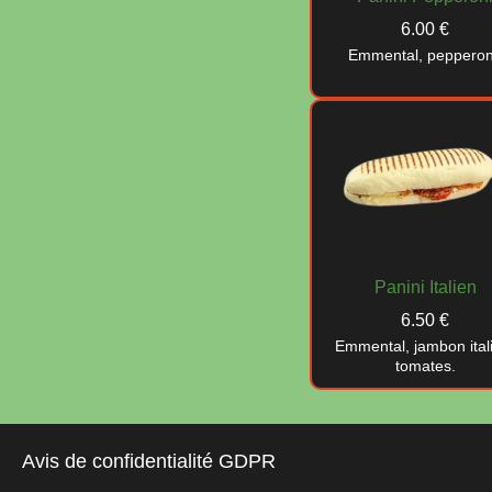
6.00 €
Emmental, pepperon
Panini Italien
6.50 €
Emmental, jambon ital
tomates.
Accueil
Menu
Paninis
Avis de confidentialité GDPR
© 2026 Pizza Marco
-
Powered by
LivePepper