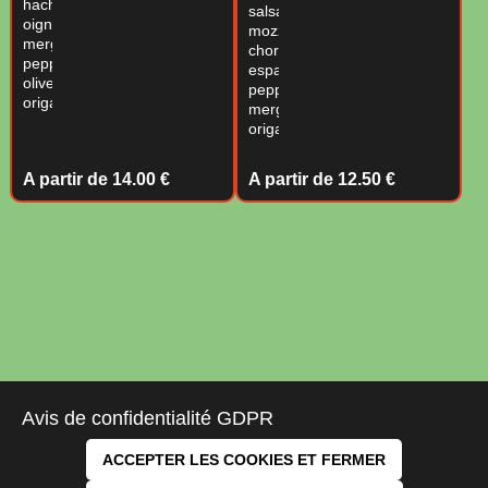
haché,
salsa,
oignon,
mozzarella,
merguez,
chorizo
pepperoni,
espagnol,
olives,
pepperoni,
origan.
merguez,
origan.
A partir de
14.00 €
A partir de
12.50 €
Avis de confidentialité GDPR
ACCEPTER LES COOKIES ET FERMER