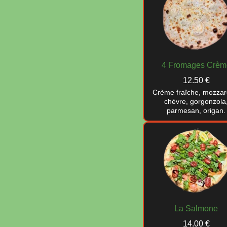
4 Fromages Crèm
12.50 €
Crème fraîche, mozzare
chèvre, gorgonzola
parmesan, origan.
La Salmone
14.00 €