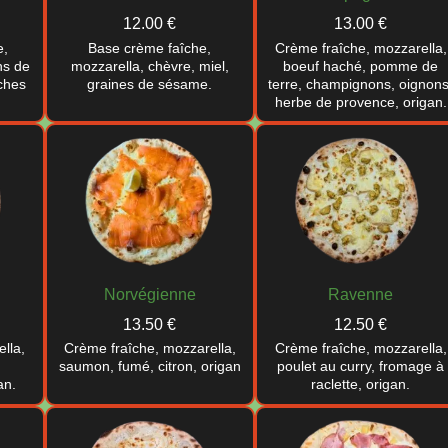
12.00 €
13.00 €
e,
Base crème faîche,
Crème fraîche, mozzarella,
ns de
mozzarella, chèvre, miel,
boeuf haché, pomme de
aches
graines de sésame.
terre, champignons, oignons
herbe de provence, origan.
Norvégienne
Ravenne
13.50 €
12.50 €
lla,
Crème fraîche, mozzarella,
Crème fraîche, mozzarella,
saumon, fumé, citron, origan
poulet au curry, fromage à
an.
raclette, origan.