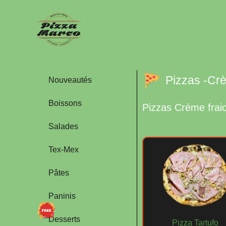
Pizzas -Cr
Nouveautés
Boissons
Pizzas Crème frai
Salades
Tex-Mex
Pâtes
Paninis
Desserts
Pizza Tartufo