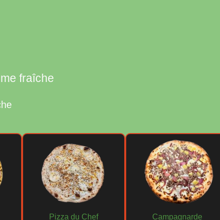
01 34 08 50 20
ème fraîche
che
15 Rue Saint-Lazare
Adresse
95290 L'Isle-Adam
OUVERT de
MARDI
à
D
Horaires
De
11h45 à 14h
- puis
18
(Jusqu'à 22h30 le vendred
Fermé le DIMANCHE MID
Paiement sécurisé
Paiement
Pizza du Chef
Campagnarde