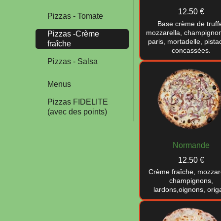
12.50 €
Pizzas - Tomate
Base crème de truff
mozzarella, champigno
Pizzas -Crème
paris, mortadelle, pist
fraîche
concassées.
Pizzas - Salsa
Menus
Pizzas FIDELITE
(avec des points)
Normande
12.50 €
Crème fraîche, mozzare
champignons,
lardons,oignons, orig