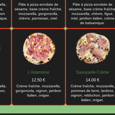
lla,
Pâte à pizza enrobée de
Pâte à pizza enrobée de
te,
sésame, base crème fraîche,
sésame, base crème fraîche
mon
mozzarella, gorgonzolla,
mozzarella, chèvre, figue,
ique,
chèvre, parmesan, miel.
miel, jambon italien, crème
de balsamique.
L'Adamoise
Savoyarde Crème
12.50 €
14.00 €
lla,
Crème fraîche, mozzarella,
Crème fraîche, mozzarella,
non,
gorgonzola, oignon, jambon
pommes de terre, lardons,
Italien, origan.
oignon, reblochon, jambon
italien, origan.