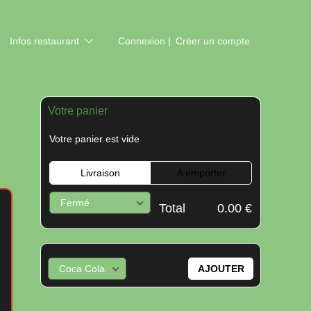
Infos restaurant
Connexion
Créer un compte
Votre panier
Votre panier est vide
Livraison
A emporter
Fermé
Total
0.00 €
IMANCHE
h45 à 22h
i et le samedi soir)
Coca Cola
AJOUTER
I et le LUNDI
.