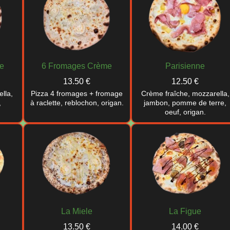
e
6 Fromages Crème
Parisienne
13.50 €
12.50 €
lla,
Pizza 4 fromages + fromage
Crème fraîche, mozzarella,
,
à raclette, reblochon, origan.
jambon, pomme de terre,
oeuf, origan.
La Miele
La Figue
13.50 €
14.00 €